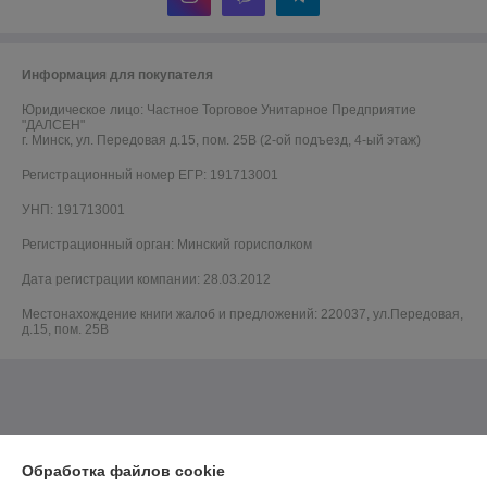
Информация для покупателя
Юридическое лицо:
Частное Торговое Унитарное Предприятие
"ДАЛСЕН"
г. Минск, ул. Передовая д.15, пом. 25В (2-ой подъезд, 4-ый этаж)
Регистрационный номер ЕГР: 191713001
УНП: 191713001
Регистрационный орган: Минский горисполком
Дата регистрации компании: 28.03.2012
Местонахождение книги жалоб и предложений: 220037, ул.Передовая,
д.15, пом. 25В
Обработка файлов cookie