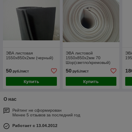
ЭВА листовая
ЭВА листовой
ЭВ
1550х850х2мм (черный)
1550х850х2мм 70
19
Шор(светло/кремовый)
50
50
18
руб./лист
руб./лист
Купить
Купить
О нас
Рейтинг не сформирован
Менее 5 отзывов за последний год
Работает с 13.04.2012