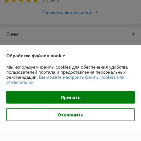
Отлично
Показать все отзывы
О нас
Контакты
Обработка файлов cookie
Доставка и оплата
Мы используем файлы cookies для обеспечения удобства
пользователей портала и предоставления персональных
рекомендаций.
Вы можете настроить файлы cookies или
График работы
отключить их.
Полная версия сайта
Принять
Политика обработки cookies
Отклонить
Сайт создан на платформе Deal.by