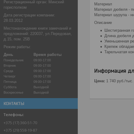
Регистрационный орган: Минский
Материал
горисполком
Материал дюбеля - п
Материал шурупа - н
Дата регистрации компании:
28.03.2012
Описание
Местонахождение книги замечаний и
Шестигранная г
предложений: 220037, ул.Передовая,
Длина дюбеля д
д.15, пом. 25В
Уменьшенная ре
Крепеж обладае
Режим работы:
Тарельчатая ко
День
Время работы
Понедельник
09:00-17:00
Вторник
09:00-17:00
Информация дл
Среда
09:00-17:00
Четверг
09:00-17:00
Цена:
1 740
руб.
/тыс.
Пятница
09:00-17:00
Суббота
Выходной
Воскресенье
Выходной
КОНТАКТЫ
+375 (17) 360-51-70
+375 (29) 558-19-87