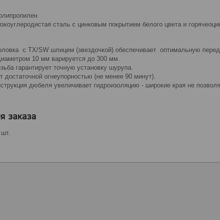
олипропилен
изкоуглеродистая сталь с цинковым покрытием белого цвета и горячеоц
оловка с TX/SW шлицем (звездочкой) обеспечивает оптимальную перед
иаметром 10 мм варируется до 300 мм.
зьба гарантирует точную установку шурупа.
т достаточной огнеупорностью (не менее 90 минут).
нструкция дюбеля увеличивает гидроизоляцию - широкие края не позволя
я заказа
 шт.