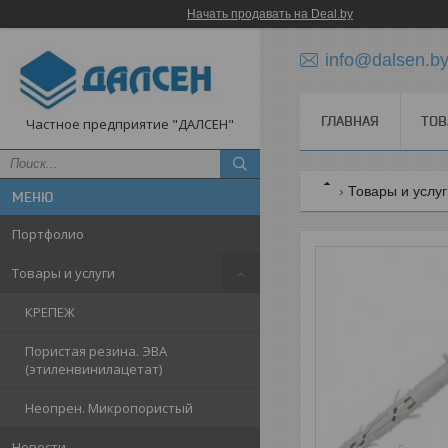
Начать продавать на Deal.by
info@dalsen.b
ГЛАВНАЯ
ТОВ
Частное предприятие "ДАЛСЕН"
Товары и услу
Портфолио
Товары и услуги
КРЕПЕЖ
Пористая резина. ЭВА
(этиленвинилацетат)
Неопрен. Микропористый
Новости