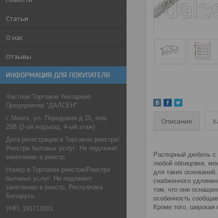
Статьи
О нас
Отзывы
ИНФОРМАЦИЯ ДЛЯ ПОКУПАТЕЛЯ
Частное Торговое Унитарное
Предприятие "ДАЛСЕН"
г. Минск, ул. Передовая д.15, пом.
Описание
Х
25В (2-ой подъезд, 4-ый этаж)
Дата регистрации в Торговом реестре/
Реестре бытовых услуг: Не подлежит
Распорный дюбель с 
занесению в реестр
любой облицовке, мо
Номер в Торговом реестре/Реестре
для таких оснований,
бытовых услуг: Не подлежит
снабженного удлинен
занесению в реестр, Республика
том, что они оснаще
Беларусь
особенность сообщае
Кроме того, широкая
УНП: 191713001