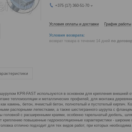
+375 (17) 360-51-70
Условия оплаты и доставки
График работы
возврат товара в течение 14 дней
по догово
арактеристики
шурупом KPR-FAST используются в основном для крепления внешней отд
нтаже теплоизоляции и металлических профилей, для монтажа деревянн
 как камень, бетон, ячеистый бетон, полнотелый и пустотелый кирпич. 
ными распорными лепестками, а также шестигранного шурупа с фланце
ны головкой с расширенными краями, особенно тарельчатый дюбель, шляп
т креплению повышенные гидроизоляционные характеристики - широкие к
 головка отлично подходит для тех видов работ, при которых необходим