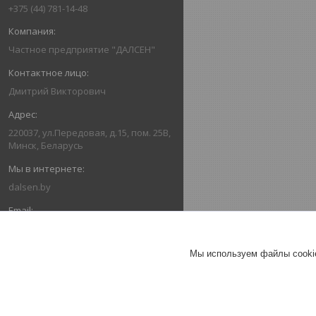
+375 (44) 781-14-48
Частное предприятие "ДАЛСЕН"
Дмитрий Викторович
220037, ул.Передовая, д.15, пом. 25В,
Минск, Беларусь
dalsen.by
info@dalsen.by
Мы используем файлы cookie
dalsen3
ОТЗЫВЫ О КОМПАНИИ ЧАСТНОЕ
ПРЕДПРИЯТИЕ "ДАЛСЕН"