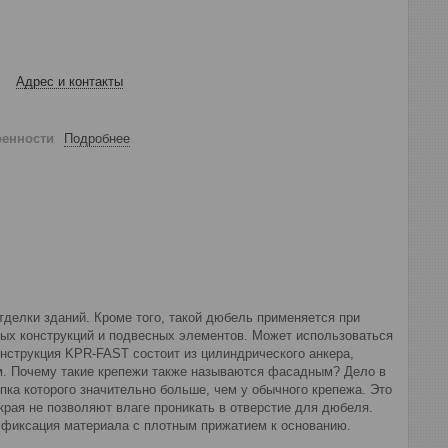
Адрес и контакты
ренности
Подробнее
елки зданий. Кроме того, такой дюбель применяется при
ых конструкций и подвесных элементов. Может использоваться
Конструкция KPR-FAST состоит из цилиндрического анкера,
м. Почему такие крепежи также называются фасадным? Дело в
ка которого значительно больше, чем у обычного крепежа. Это
рая не позволяют влаге проникать в отверстие для дюбеля.
а фиксация материала с плотным прижатием к основанию.