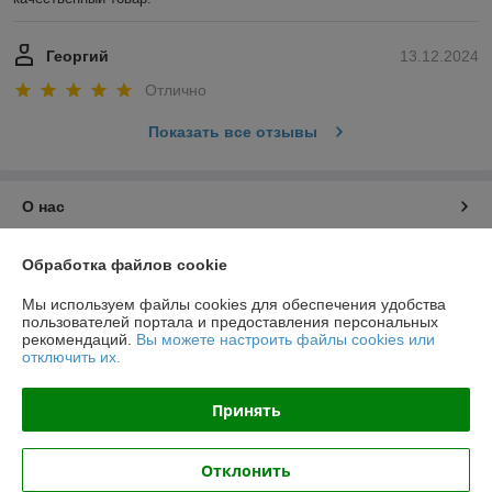
Георгий
13.12.2024
Отлично
Показать все отзывы
О нас
Контакты
Обработка файлов cookie
Мы используем файлы cookies для обеспечения удобства
Доставка и оплата
пользователей портала и предоставления персональных
рекомендаций.
Вы можете настроить файлы cookies или
отключить их.
График работы
Принять
Полная версия сайта
Политика обработки cookies
Отклонить